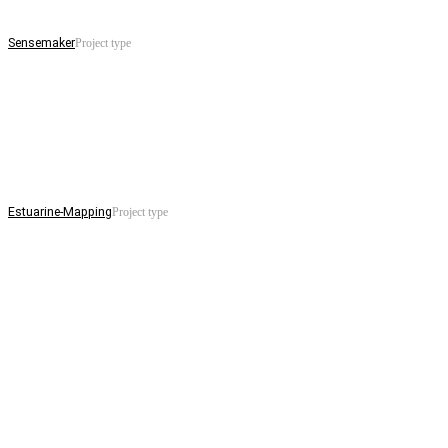
Sensemaker
Project type
Estuarine-Mapping
Project type
EVELYN WOLF
Konrad-Adenauer-Allee 10 | 44263 Dortmund
T: +49 (0)231 989 497 20 | ew(at)evelyn-wolf.com