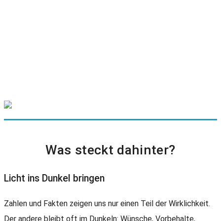
Unternehmenskultur pragmatisch gestalten
Sicheren und zukunftsweisenden Umgang mit KI
entwickeln
Marketing auf Kundenerleben ausrichten
QuickSense: der schnelle Einstieg zum Sensemaking
Was steckt dahinter?
Licht ins Dunkel bringen
Zahlen und Fakten zeigen uns nur einen Teil der Wirklichkeit.
Der andere bleibt oft im Dunkeln: Wünsche, Vorbehalte,