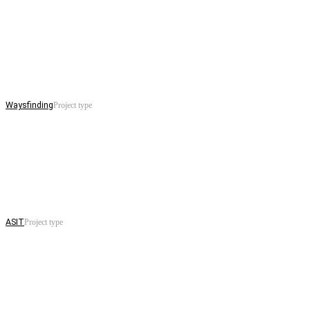
Waysfinding
Project type
ASIT
Project type