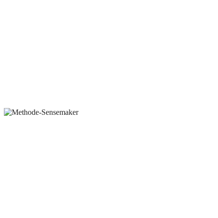
das enorm wertvoll: Wir können erkennen, wo hier und jetzt
Veränderung möglich ist, genau dort ansetzen - und wirklich
etwas bewegen.
Sensemaker® & QuickSense
Cynefin
Cynefin
Sensemaker® & QuickSense: Tiefer einsteigen