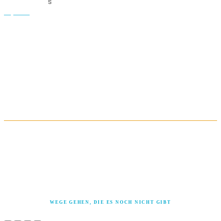
Estuarine Mapping
S
Waysfinding
PROFIL & KONTAKT
TERMINE & KNOW-HOW
QUICKSENSE
weil die Wahrheit nicht in Fragebögen passt
LEGO® SERIOUS PLAY®, die Minifigur und die Bausteine sind Marken der LEGO Gruppe,
die dieses Angebot nicht sponsert, autorisiert oder unterstützt. © 2026 Die LEGO Gruppe
ASIT® ist eine Marke von Solid Creativity
Cynefin® und Sensemaker® sind Marken von The Cynefin Company
WEGE GEHEN, DIE ES NOCH NICHT GIBT