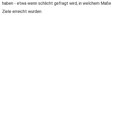
haben - etwa wenn schlicht gefragt wird, in welchem Maße
Ziele erreicht wurden.
Wertvolle Erkenntnisse und praktische
Ansatzpunkte
Sensemaker® Umfragen helfen uns zu verstehen, was läuft.
Wir sehen Muster, auch schwache Signale und Ausreißer - und
jeder Datenpunkt ist mit einem konkreten Erlebnis verknüpft,
das den Kontext beschreibt. So können wir nicht nur
erkennen, was passiert, sondern auch herausfinden, warum
und unter welchen Bedingungen es passiert. Für die Praxis ist