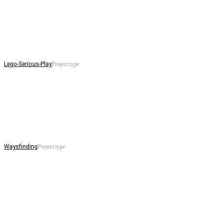
Lego-Serious-Play
Project type
Waysfinding
Project type