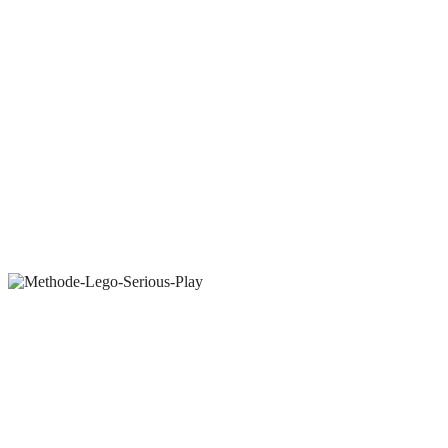
Die Methode wirkt doppelt: Das gemeinsame Erlebnis,
ungewohnte Offenheit und Bilder, die ins Herz treffen,
verändern das Beziehungsgeflecht. Zugleich entstehen neue
Perspektive und Lösungsansätze, die wirklich voranbringen.
Das habe ich oft genug erlebt.
Lego® Serious Play® erleben
Cynefin
Cynefin
Lego® Serious Play®: Tiefer einsteigen