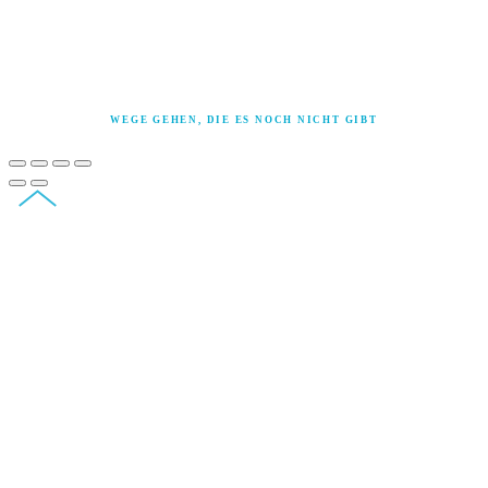
ASIT® ist eine Marke von Solid Creativity
Cynefin® und Sensemaker® sind Marken von The Cynefin Company
WEGE GEHEN, DIE ES NOCH NICHT GIBT