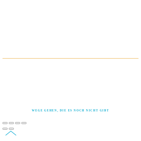
PROFIL & KONTAKT
TERMINE & KNOW-HOW
QUICKSENSE
weil die Wahrheit nicht in Fragebögen passt
LEGO® SERIOUS PLAY®, die Minifigur und die Bausteine sind Marken der LEGO Gruppe,
die dieses Angebot nicht sponsert, autorisiert oder unterstützt. © 2026 Die LEGO Gruppe
ASIT® ist eine Marke von Solid Creativity
Cynefin® und Sensemaker® sind Marken von The Cynefin Company
WEGE GEHEN, DIE ES NOCH NICHT GIBT