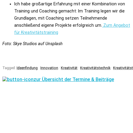
Ich habe großartige Erfahrung mit einer Kombination von
Training und Coaching gemacht: Im Training legen wir die
Grundlagen, mit Coaching setzen Teilnehmende
anschließend eigene Projekte erfolgreich um.
Zum Angebot
für Kreativitätstraining
Foto: Skye Studios auf Unsplash
Tagged:
Ideenfindung
·
Innovation
·
Kreativität
·
Kreativitätstechnik
·
Kreativitäts
zur Übersicht der Termine & Beiträge
EVELYN WOLF
Konrad-Adenauer-Allee 10 | 44263 Dortmund
T: +49 (0)231 989 497 20 | ew(at)evelyn-wolf.com
Impressum
Datenschutz